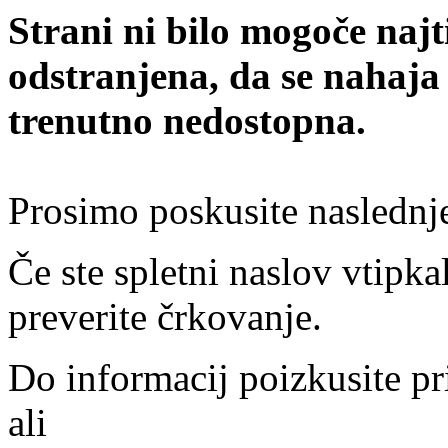
Strani ni bilo mogoče najt
odstranjena, da se nahaja
trenutno nedostopna.
Prosimo poskusite naslednj
Če ste spletni naslov vtipkal
preverite črkovanje.
Do informacij poizkusite pr
ali