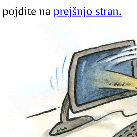
pojdite na
prejšnjo stran.