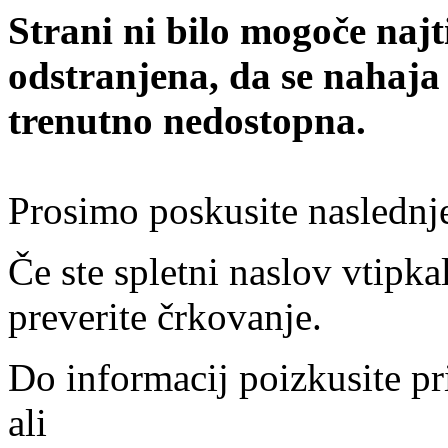
Strani ni bilo mogoče najt
odstranjena, da se nahaja
trenutno nedostopna.
Prosimo poskusite naslednj
Če ste spletni naslov vtipkal
preverite črkovanje.
Do informacij poizkusite pr
ali