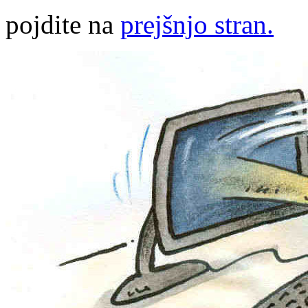
pojdite na
prejšnjo stran.