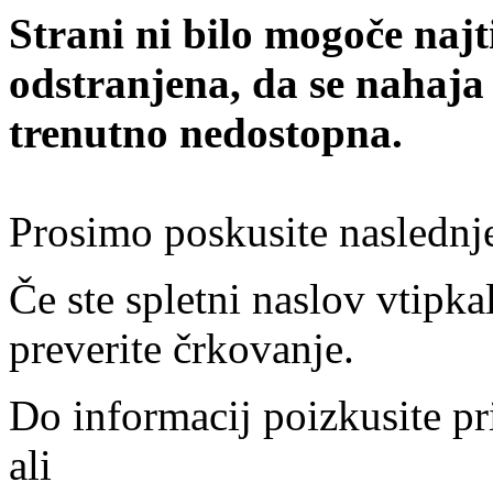
Strani ni bilo mogoče najt
odstranjena, da se nahaja
trenutno nedostopna.
Prosimo poskusite naslednj
Če ste spletni naslov vtipkal
preverite črkovanje.
Do informacij poizkusite pr
ali