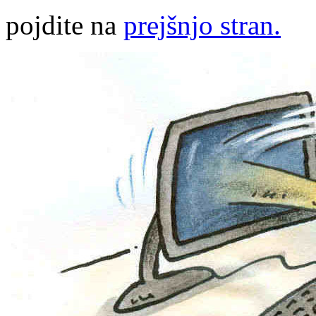
pojdite na
prejšnjo stran.