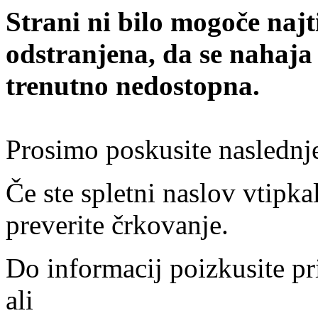
Strani ni bilo mogoče najt
odstranjena, da se nahaja
trenutno nedostopna.
Prosimo poskusite naslednj
Če ste spletni naslov vtipkal
preverite črkovanje.
Do informacij poizkusite pr
ali