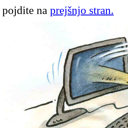
pojdite na
prejšnjo stran.