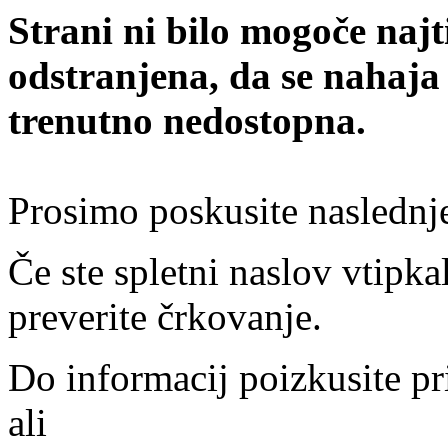
Strani ni bilo mogoče najt
odstranjena, da se nahaja
trenutno nedostopna.
Prosimo poskusite naslednj
Če ste spletni naslov vtipkal
preverite črkovanje.
Do informacij poizkusite pr
ali