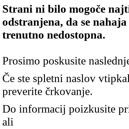
Strani ni bilo mogoče najt
odstranjena, da se nahaja
trenutno nedostopna.
Prosimo poskusite naslednj
Če ste spletni naslov vtipkal
preverite črkovanje.
Do informacij poizkusite pr
ali