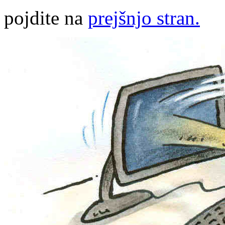
pojdite na
prejšnjo stran.