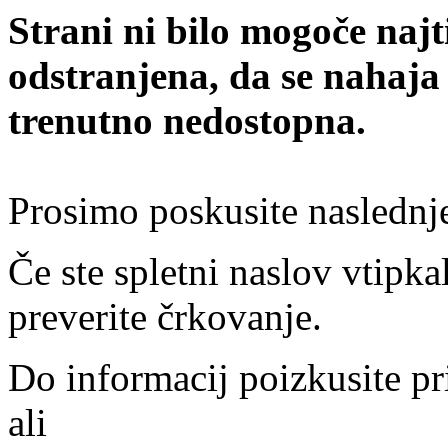
Strani ni bilo mogoče najt
odstranjena, da se nahaja
trenutno nedostopna.
Prosimo poskusite naslednj
Če ste spletni naslov vtipkal
preverite črkovanje.
Do informacij poizkusite pr
ali