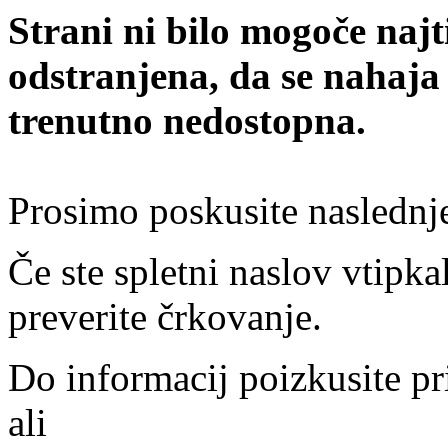
Strani ni bilo mogoče najt
odstranjena, da se nahaja
trenutno nedostopna.
Prosimo poskusite naslednj
Če ste spletni naslov vtipkal
preverite črkovanje.
Do informacij poizkusite pr
ali