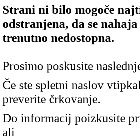
Strani ni bilo mogoče najt
odstranjena, da se nahaja
trenutno nedostopna.
Prosimo poskusite naslednj
Če ste spletni naslov vtipkal
preverite črkovanje.
Do informacij poizkusite pr
ali