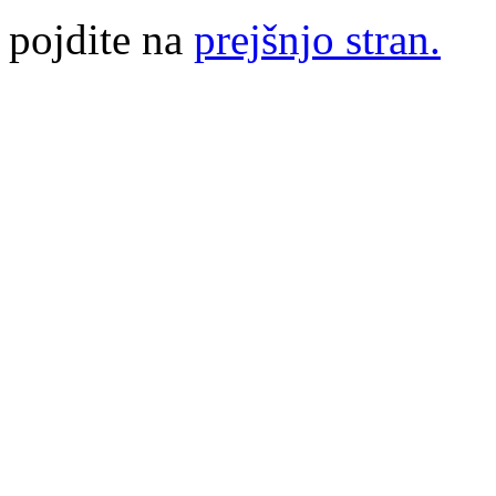
pojdite na
prejšnjo stran.