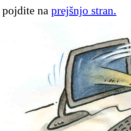
pojdite na
prejšnjo stran.