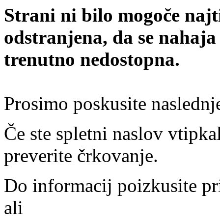
Strani ni bilo mogoče najt
odstranjena, da se nahaja
trenutno nedostopna.
Prosimo poskusite naslednj
Če ste spletni naslov vtipkal
preverite črkovanje.
Do informacij poizkusite pr
ali