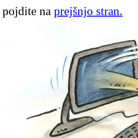
pojdite na
prejšnjo stran.