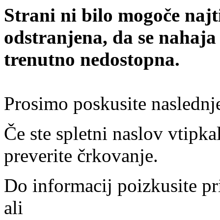
Strani ni bilo mogoče najt
odstranjena, da se nahaja
trenutno nedostopna.
Prosimo poskusite naslednj
Če ste spletni naslov vtipkal
preverite črkovanje.
Do informacij poizkusite pr
ali