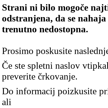
Strani ni bilo mogoče najt
odstranjena, da se nahaja
trenutno nedostopna.
Prosimo poskusite naslednj
Če ste spletni naslov vtipkal
preverite črkovanje.
Do informacij poizkusite pr
ali