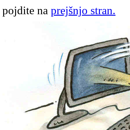
pojdite na
prejšnjo stran.