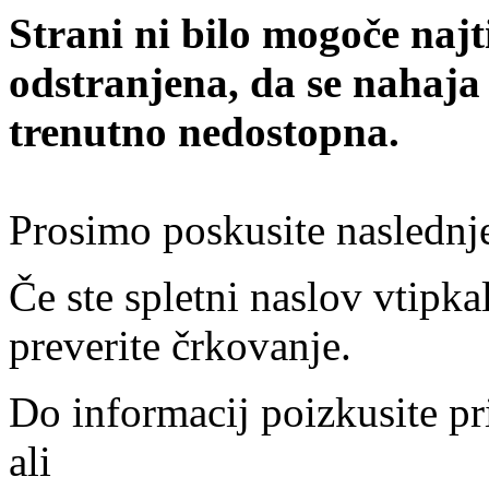
Strani ni bilo mogoče najt
odstranjena, da se nahaja
trenutno nedostopna.
Prosimo poskusite naslednj
Če ste spletni naslov vtipkal
preverite črkovanje.
Do informacij poizkusite pr
ali