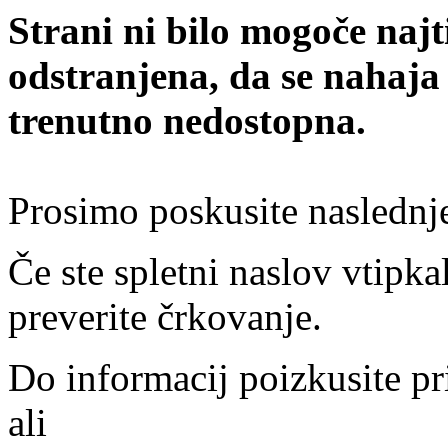
Strani ni bilo mogoče najt
odstranjena, da se nahaja
trenutno nedostopna.
Prosimo poskusite naslednj
Če ste spletni naslov vtipkal
preverite črkovanje.
Do informacij poizkusite pr
ali