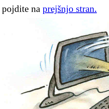
pojdite na
prejšnjo stran.