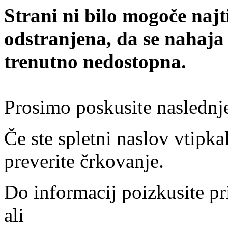
Strani ni bilo mogoče najt
odstranjena, da se nahaja
trenutno nedostopna.
Prosimo poskusite naslednj
Če ste spletni naslov vtipkal
preverite črkovanje.
Do informacij poizkusite pr
ali