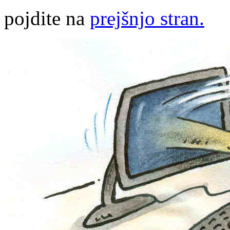
pojdite na
prejšnjo stran.