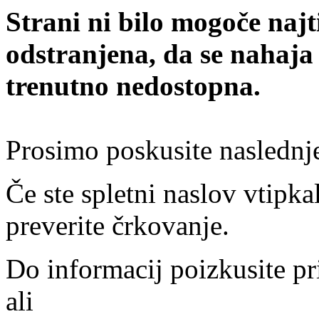
Strani ni bilo mogoče najt
odstranjena, da se nahaja
trenutno nedostopna.
Prosimo poskusite naslednj
Če ste spletni naslov vtipkal
preverite črkovanje.
Do informacij poizkusite pr
ali