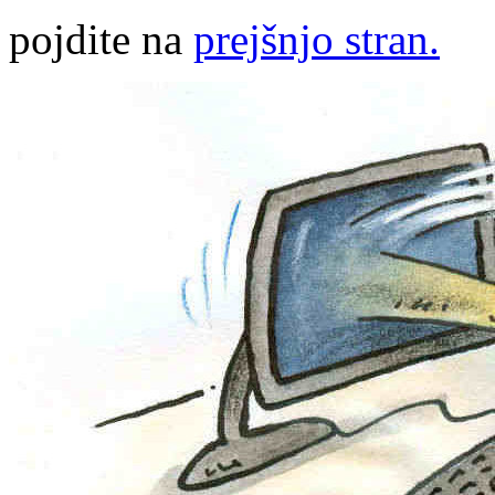
pojdite na
prejšnjo stran.