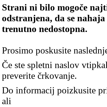
Strani ni bilo mogoče najt
odstranjena, da se nahaja
trenutno nedostopna.
Prosimo poskusite naslednj
Če ste spletni naslov vtipkal
preverite črkovanje.
Do informacij poizkusite pr
ali