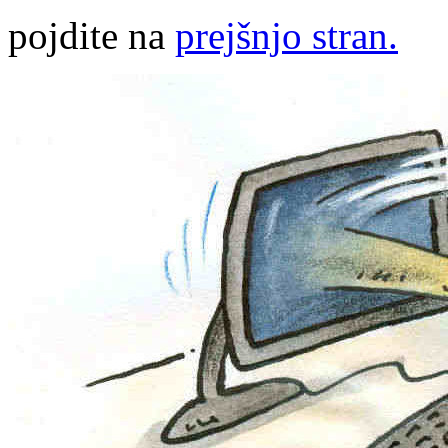
pojdite na
prejšnjo stran.