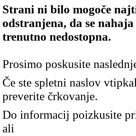
Strani ni bilo mogoče najt
odstranjena, da se nahaja
trenutno nedostopna.
Prosimo poskusite naslednj
Če ste spletni naslov vtipkal
preverite črkovanje.
Do informacij poizkusite pr
ali