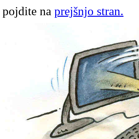
pojdite na
prejšnjo stran.