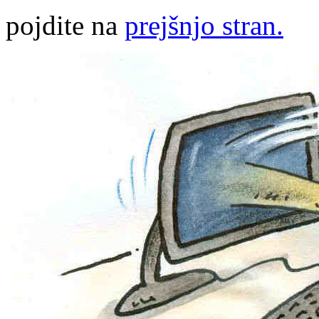
pojdite na
prejšnjo stran.