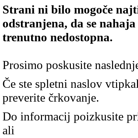
Strani ni bilo mogoče najt
odstranjena, da se nahaja
trenutno nedostopna.
Prosimo poskusite naslednj
Če ste spletni naslov vtipkal
preverite črkovanje.
Do informacij poizkusite pr
ali