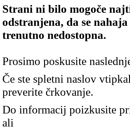
Strani ni bilo mogoče najt
odstranjena, da se nahaja
trenutno nedostopna.
Prosimo poskusite naslednj
Če ste spletni naslov vtipkal
preverite črkovanje.
Do informacij poizkusite pr
ali