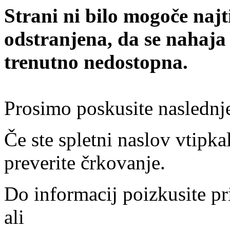
Strani ni bilo mogoče najt
odstranjena, da se nahaja
trenutno nedostopna.
Prosimo poskusite naslednj
Če ste spletni naslov vtipkal
preverite črkovanje.
Do informacij poizkusite pr
ali