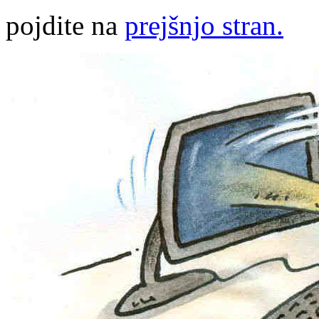
pojdite na
prejšnjo stran.