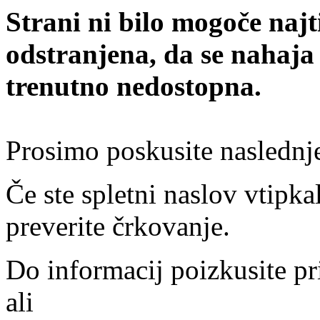
Strani ni bilo mogoče najt
odstranjena, da se nahaja
trenutno nedostopna.
Prosimo poskusite naslednj
Če ste spletni naslov vtipkal
preverite črkovanje.
Do informacij poizkusite pr
ali