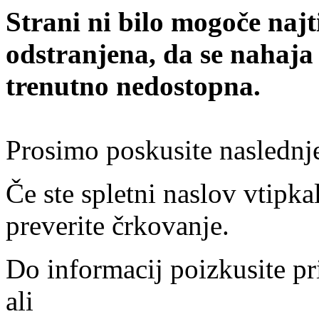
Strani ni bilo mogoče najt
odstranjena, da se nahaja
trenutno nedostopna.
Prosimo poskusite naslednj
Če ste spletni naslov vtipkal
preverite črkovanje.
Do informacij poizkusite pr
ali