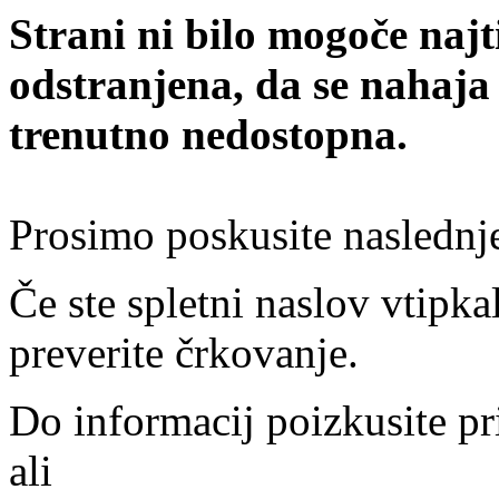
Strani ni bilo mogoče najt
odstranjena, da se nahaja
trenutno nedostopna.
Prosimo poskusite naslednj
Če ste spletni naslov vtipkal
preverite črkovanje.
Do informacij poizkusite pr
ali