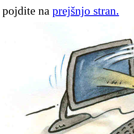
pojdite na
prejšnjo stran.