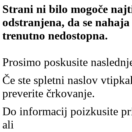
Strani ni bilo mogoče najt
odstranjena, da se nahaja
trenutno nedostopna.
Prosimo poskusite naslednj
Če ste spletni naslov vtipkal
preverite črkovanje.
Do informacij poizkusite pr
ali