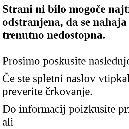
Strani ni bilo mogoče najt
odstranjena, da se nahaja
trenutno nedostopna.
Prosimo poskusite naslednj
Če ste spletni naslov vtipkal
preverite črkovanje.
Do informacij poizkusite pr
ali