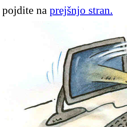
pojdite na
prejšnjo stran.