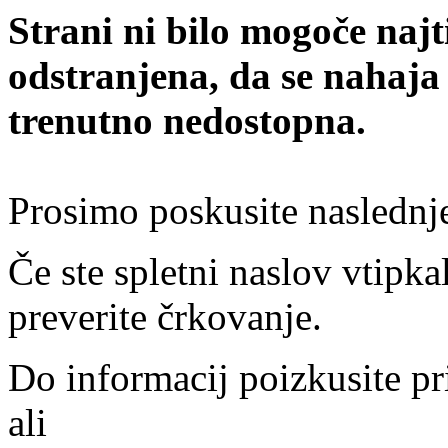
Strani ni bilo mogoče najt
odstranjena, da se nahaja
trenutno nedostopna.
Prosimo poskusite naslednj
Če ste spletni naslov vtipkal
preverite črkovanje.
Do informacij poizkusite pr
ali