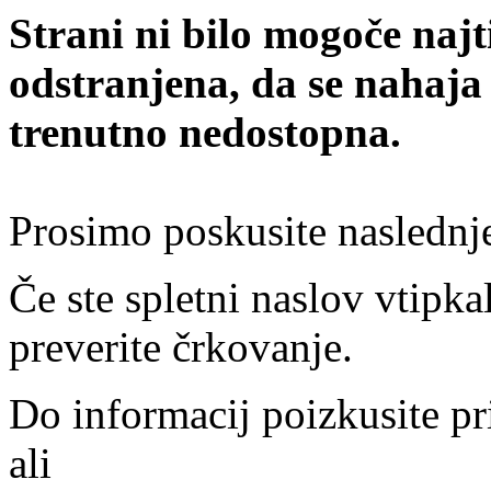
Strani ni bilo mogoče najt
odstranjena, da se nahaja
trenutno nedostopna.
Prosimo poskusite naslednj
Če ste spletni naslov vtipkal
preverite črkovanje.
Do informacij poizkusite pr
ali