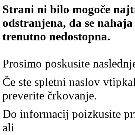
Strani ni bilo mogoče najt
odstranjena, da se nahaja
trenutno nedostopna.
Prosimo poskusite naslednj
Če ste spletni naslov vtipkal
preverite črkovanje.
Do informacij poizkusite pr
ali