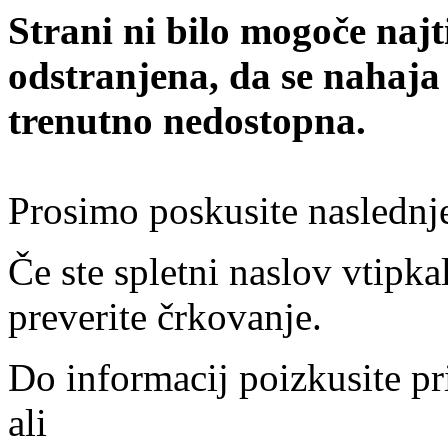
Strani ni bilo mogoče najt
odstranjena, da se nahaja
trenutno nedostopna.
Prosimo poskusite naslednj
Če ste spletni naslov vtipkal
preverite črkovanje.
Do informacij poizkusite pr
ali