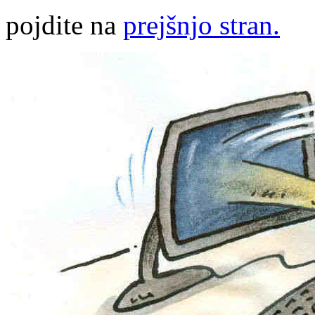
pojdite na
prejšnjo stran.