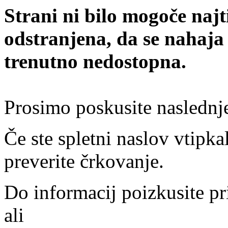
Strani ni bilo mogoče najt
odstranjena, da se nahaja
trenutno nedostopna.
Prosimo poskusite naslednj
Če ste spletni naslov vtipkal
preverite črkovanje.
Do informacij poizkusite pr
ali