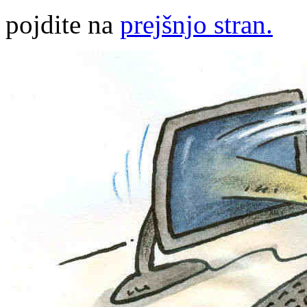
pojdite na
prejšnjo stran.