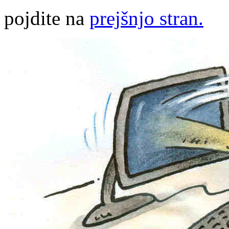
pojdite na
prejšnjo stran.