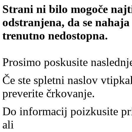
Strani ni bilo mogoče najt
odstranjena, da se nahaja
trenutno nedostopna.
Prosimo poskusite naslednj
Če ste spletni naslov vtipkal
preverite črkovanje.
Do informacij poizkusite pr
ali