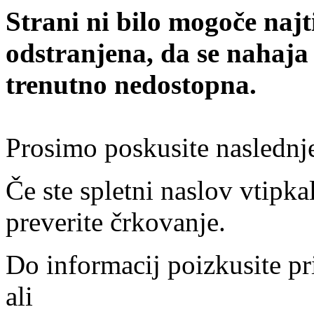
Strani ni bilo mogoče najt
odstranjena, da se nahaja
trenutno nedostopna.
Prosimo poskusite naslednj
Če ste spletni naslov vtipkal
preverite črkovanje.
Do informacij poizkusite pr
ali