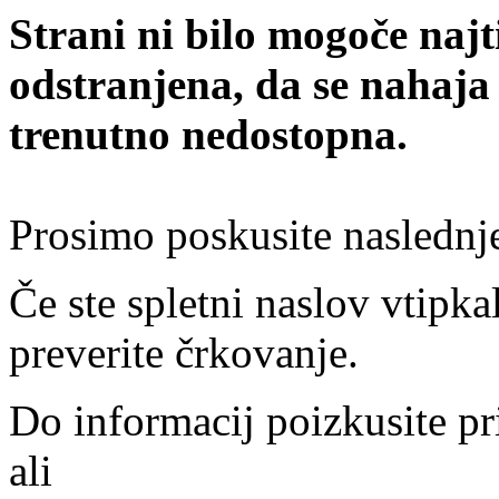
Strani ni bilo mogoče najt
odstranjena, da se nahaja
trenutno nedostopna.
Prosimo poskusite naslednj
Če ste spletni naslov vtipkal
preverite črkovanje.
Do informacij poizkusite pr
ali