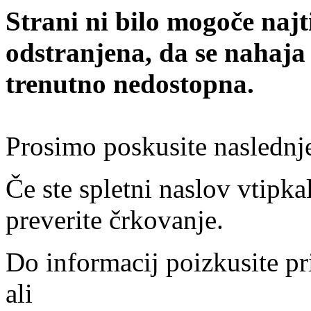
Strani ni bilo mogoče najt
odstranjena, da se nahaja
trenutno nedostopna.
Prosimo poskusite naslednj
Če ste spletni naslov vtipkal
preverite črkovanje.
Do informacij poizkusite pr
ali