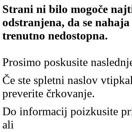
Strani ni bilo mogoče najt
odstranjena, da se nahaja
trenutno nedostopna.
Prosimo poskusite naslednj
Če ste spletni naslov vtipkal
preverite črkovanje.
Do informacij poizkusite pr
ali