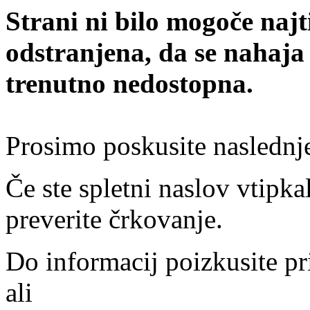
Strani ni bilo mogoče najt
odstranjena, da se nahaja
trenutno nedostopna.
Prosimo poskusite naslednj
Če ste spletni naslov vtipkal
preverite črkovanje.
Do informacij poizkusite pr
ali