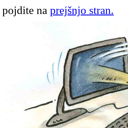
pojdite na
prejšnjo stran.