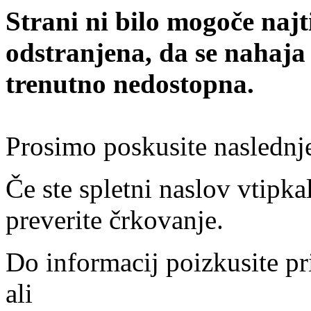
Strani ni bilo mogoče najt
odstranjena, da se nahaja
trenutno nedostopna.
Prosimo poskusite naslednj
Če ste spletni naslov vtipkal
preverite črkovanje.
Do informacij poizkusite pr
ali