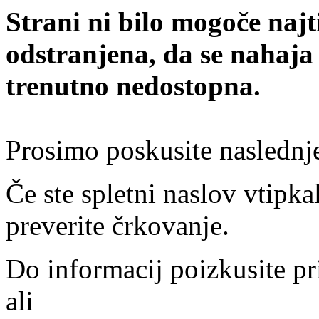
Strani ni bilo mogoče najt
odstranjena, da se nahaja
trenutno nedostopna.
Prosimo poskusite naslednj
Če ste spletni naslov vtipkal
preverite črkovanje.
Do informacij poizkusite pr
ali