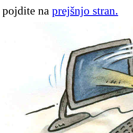
pojdite na
prejšnjo stran.