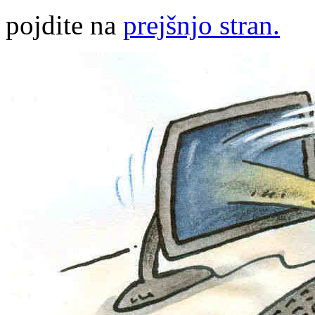
pojdite na
prejšnjo stran.