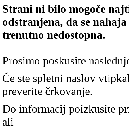
Strani ni bilo mogoče najt
odstranjena, da se nahaja
trenutno nedostopna.
Prosimo poskusite naslednj
Če ste spletni naslov vtipkal
preverite črkovanje.
Do informacij poizkusite pr
ali