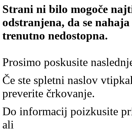
Strani ni bilo mogoče najt
odstranjena, da se nahaja
trenutno nedostopna.
Prosimo poskusite naslednj
Če ste spletni naslov vtipkal
preverite črkovanje.
Do informacij poizkusite pr
ali