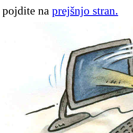
pojdite na
prejšnjo stran.