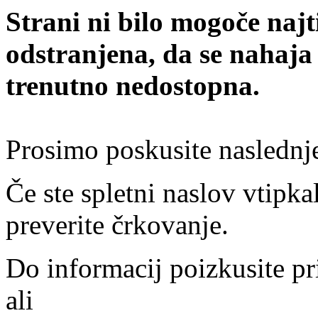
Strani ni bilo mogoče najt
odstranjena, da se nahaja
trenutno nedostopna.
Prosimo poskusite naslednj
Če ste spletni naslov vtipkal
preverite črkovanje.
Do informacij poizkusite pr
ali