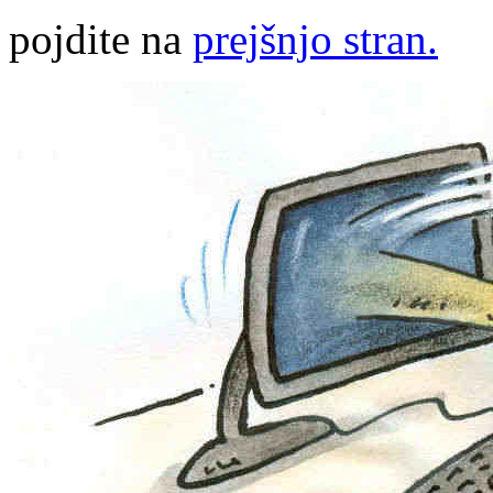
pojdite na
prejšnjo stran.