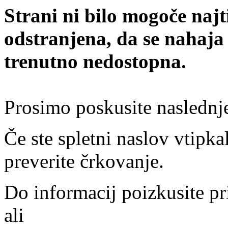
Strani ni bilo mogoče najt
odstranjena, da se nahaja
trenutno nedostopna.
Prosimo poskusite naslednj
Če ste spletni naslov vtipkal
preverite črkovanje.
Do informacij poizkusite pr
ali