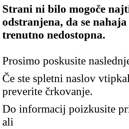
Strani ni bilo mogoče najt
odstranjena, da se nahaja
trenutno nedostopna.
Prosimo poskusite naslednj
Če ste spletni naslov vtipkal
preverite črkovanje.
Do informacij poizkusite pr
ali