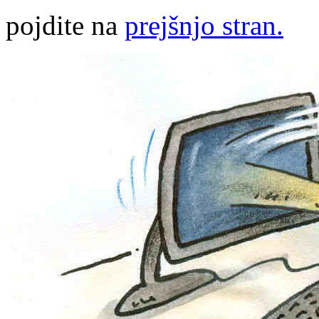
pojdite na
prejšnjo stran.