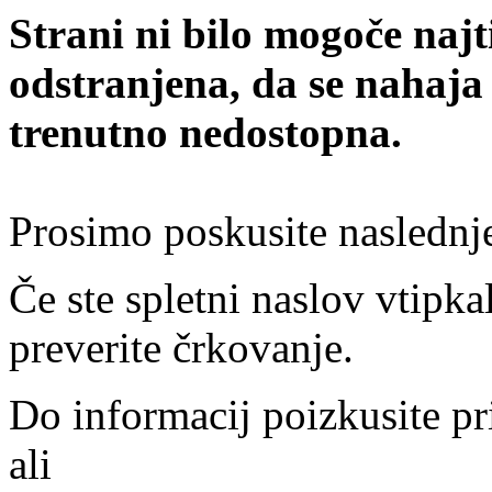
Strani ni bilo mogoče najt
odstranjena, da se nahaja
trenutno nedostopna.
Prosimo poskusite naslednj
Če ste spletni naslov vtipkal
preverite črkovanje.
Do informacij poizkusite pr
ali