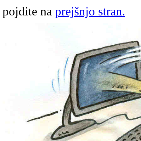
pojdite na
prejšnjo stran.