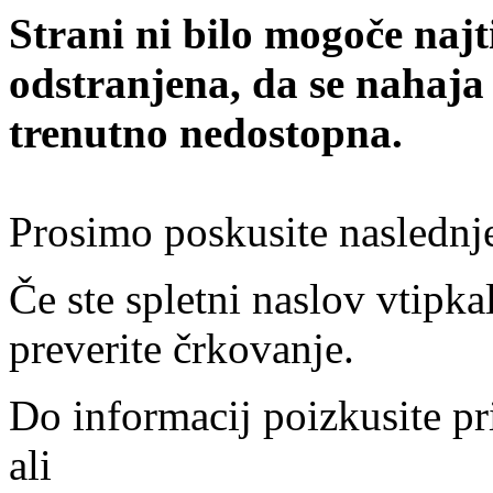
Strani ni bilo mogoče najt
odstranjena, da se nahaja
trenutno nedostopna.
Prosimo poskusite naslednj
Če ste spletni naslov vtipkal
preverite črkovanje.
Do informacij poizkusite pr
ali