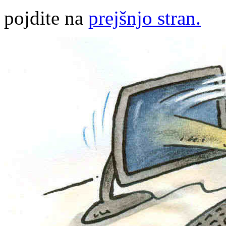
pojdite na
prejšnjo stran.