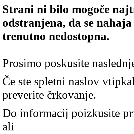
Strani ni bilo mogoče najt
odstranjena, da se nahaja
trenutno nedostopna.
Prosimo poskusite naslednj
Če ste spletni naslov vtipkal
preverite črkovanje.
Do informacij poizkusite pr
ali