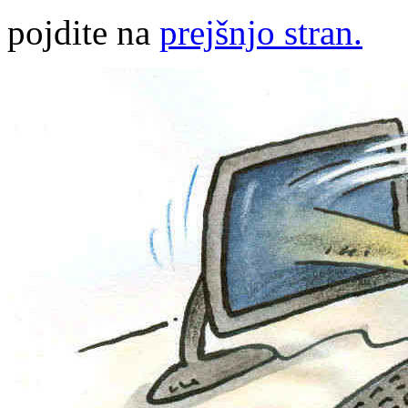
pojdite na
prejšnjo stran.