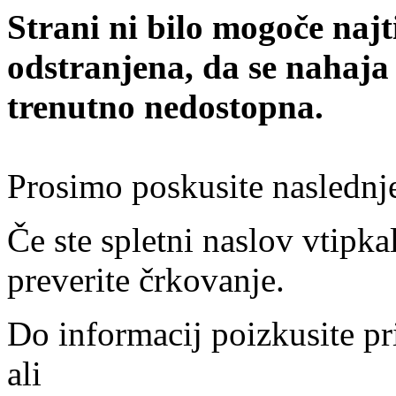
Strani ni bilo mogoče najt
odstranjena, da se nahaja
trenutno nedostopna.
Prosimo poskusite naslednj
Če ste spletni naslov vtipkal
preverite črkovanje.
Do informacij poizkusite pr
ali