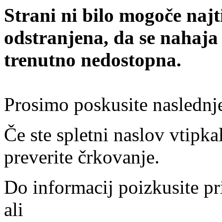
Strani ni bilo mogoče najt
odstranjena, da se nahaja
trenutno nedostopna.
Prosimo poskusite naslednj
Če ste spletni naslov vtipkal
preverite črkovanje.
Do informacij poizkusite pr
ali