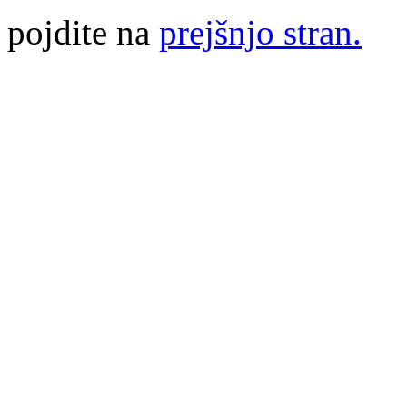
pojdite na
prejšnjo stran.