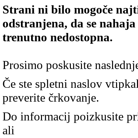
Strani ni bilo mogoče najt
odstranjena, da se nahaja
trenutno nedostopna.
Prosimo poskusite naslednj
Če ste spletni naslov vtipkal
preverite črkovanje.
Do informacij poizkusite pr
ali